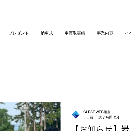
プレゼント
納車式
車買取実績
事業内容
イ
CLEST WEB担当
5 日前
読了時間: 2分
【お知らせ】岩