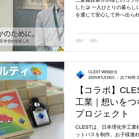
した🤝 一人ひとりの暮ら
を通じて安心して外へ出ら
ていきます🚗✨ お気軽にご
CLEST WEB担当
2025年5月28日
読了時間: 
【コラボ】CLE
工業｜想いをつ
プロジェクト
CLESTは、日本理化学工
ットパスを制作。お子様連