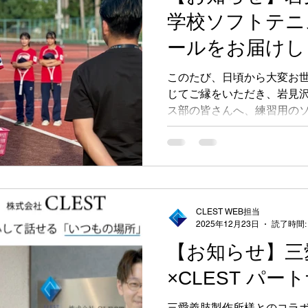
学校ソフトテニ
ールをお届けし
このたび、日頃から大変お
じてご縁をいただき、岩見
ス部の皆さんへ、練習用の
ントさせていただきました
CLEST WEB担当
2025年12月23日
読了時間:
【お知らせ】三
×CLEST パ
三愛義肢製作所様とのコラ