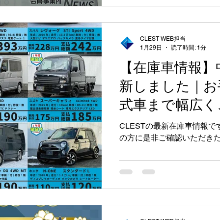
たことを、大変嬉しく思 っ
は、CLESTが行っている 
タカー レッカー 車検・整備
についてご紹介いただきました
CLEST WEB担当
1月29日
読了時間: 1分
会う全ての人によろこびと
念に、地域密着型のカーラ
【在庫車情報】
ております。 お車の販売だ
新しました｜お
テナンス、事故や故障時の
カーライフを送っていただ
式車まで幅広く
ます。 また、岩見沢市内は
料出張査定や、ご希望車両
す
CLESTの最新在庫車情報
りますので、お車に関する
の方に是非ご確認いただきた
にご相談ください。 この度
岩見沢商工会議所の皆さ