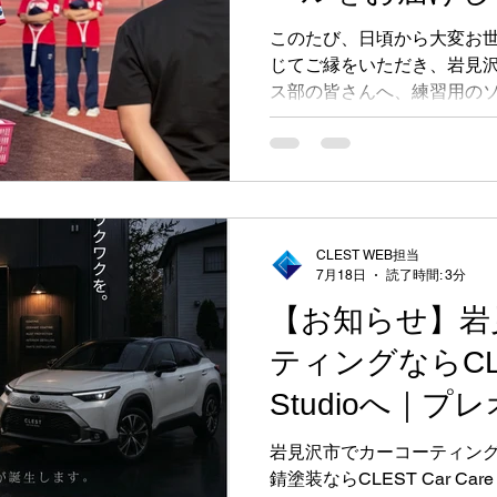
このたび、日頃から大変お
じてご縁をいただき、岩見
ス部の皆さんへ、練習用の
ントさせていただきました
CLEST WEB担当
7月18日
読了時間: 3分
【お知らせ】岩
ティングならCLES
Studioへ｜
らせ
岩見沢市でカーコーティン
錆塗装ならCLEST Car Ca