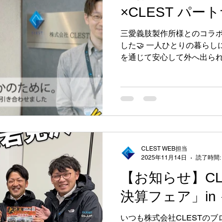
×CLEST パ
三愛義肢製作所様とのコラ
した🤝 一人ひとりの暮ら
を通じて安心して外へ出ら
ていきます🚗✨ お気軽にご
CLEST WEB担当
2025年11月14日
読了時間:
【お知らせ】CL
決算フェア」in
いつも株式会社CLESTの