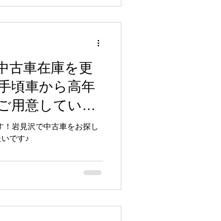
ております。 今回の記事で
新車・中古車販売 車買取 レン
 自動車保険 などの事業内容
。 CLESTは「CLESTと出
ワクワクをご提供する」を理
イフサポーターとして活動し
中古車在庫を更
けではなく、買取査定やメン
手頃車から高年
対応まで、お客様に安心して
けるよう日々取り組んでおり
ご用意していま
もちろん、近郊エリアへの無
の全国仕入れにも対応してお
です！岩見沢で中古車をお探し
ことがございましたらお気軽
いです♪
掲載の機会をいただきました