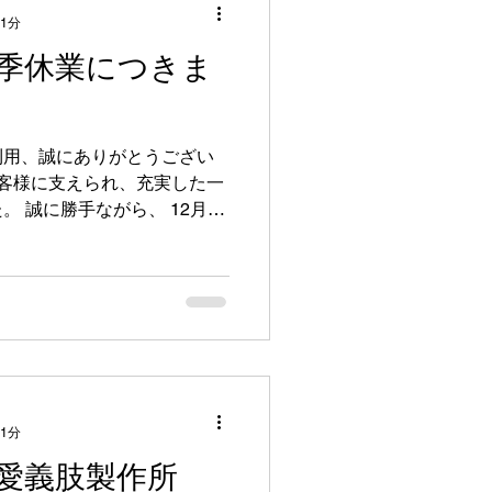
 1分
季休業につきま
利用、誠にありがとうござい
お客様に支えられ、充実した一
月29
休業 とさせていただきます📅
問い合わせ・DMにつきまして
たします。 来年も
の人に、喜びとワクワクを！」
いカーライフをお届けしてま
たします。
 1分
愛義肢製作所