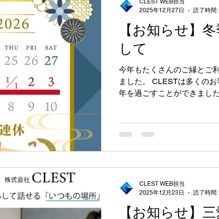
CLEST WEB担当
2025年12月27日
読了時間:
【お知らせ】冬
して
今年もたくさんのご縁とご
ました。 CLESTは多くの
年を過ごすことができました。 誠に勝手ながら、 12
日〜1月6日 の期間を 冬季
休業期間中にいただいた お
は、 1月7日以降、順次ご対応い
「CLESTと出会うすべて
この想いを大切に、より良
いります🚗✨ どうぞ良いお年をお迎えください🎍 来年も
CLESTをよろしくお願いい
CLEST WEB担当
2025年12月23日
読了時間:
【お知らせ】三