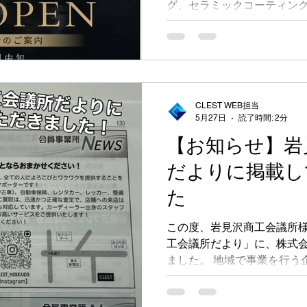
グ、セラミックコーティン
ーティングなど幅広いメニ
キャンペーンも実施中です
CLEST WEB担当
5月27日
読了時間: 2分
【お知らせ】岩
だよりに掲載し
た
この度、岩見沢商工会議所
工会議所だより」に、株式会
ました。 地域で事業を行う
の経済発展や地域活性化に
会議所。そのような歴史あ