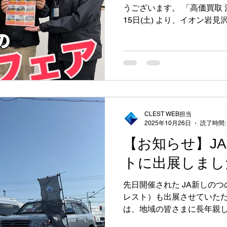
うございます。 「高価買取 決算フェア」 が、 明日11月
15日(土) より、イオン岩見沢店駐車場にて開催となりま
す。 今回のイベントは、年
な買取フェアです。国産車
ク、商用車、さらには眠っ
がれたお車まで、幅広く無料
開催概要 日程 ：2025年11月1
9:00〜17:00 場所 ：イ
和町） ■対象となるお車 乗
CLEST WEB担当
く納屋や車庫に眠っているお
2025年10月26日
読了時間:
取りに出そうと考えているお
【お知らせ】J
車 など どんなお車でも、
日はプロの査定スタッフが丁
トに出展しまし
フェア特典 今回のイベント
証」 （※一部条件あり）と
先日開催された JA新しのつのイベント に
な取り組みをご用意しており
レスト）も出展させていた
「古いし価値がつかな
は、地域の皆さまに長年親し
機具やスタッドレスタイヤの