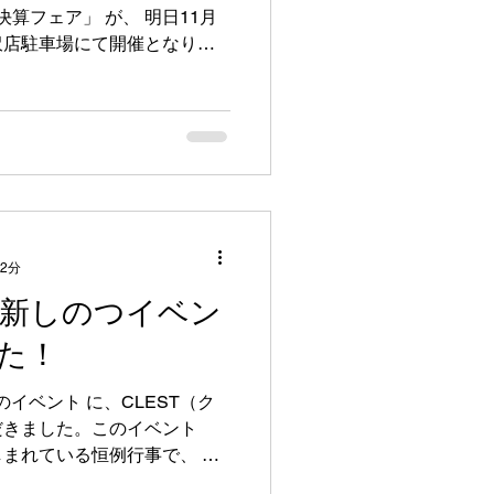
に一度の決算に合わせた特別
・輸入車はもちろん、トラッ
たままのお車や相続で受け継
査定を実施いたします。 ■
5日(土)・16日(日) 時間 ：
オン岩見沢店 駐車場（岩見沢市大
り換えを検討しているお車 長
車 相続で引き継いだお車 下
 2分
車 トラック・商用車・輸入
A新しのつイベン
まずは一度ご相談ください。当
寧に対応いたします。 ■決算
た！
では、 「最低買取2万円保
いう、決算フェア限定の特別
、CLEST（ク
ます。 「動かないかも…」
だきました。このイベント
まれている恒例行事で、 農
販売 をはじめ、各自動車デ